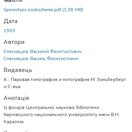
Вантажиться...
Файли
Spesivtsev soobschenie.pdf
(1,38 MB)
Дата
1903
Автори
Спесивцев, Василий Феоктистович
Спесивцев, Василь Феоктистович
Видавець
Х. : Паровая типография и литография М. Зильберберг
и С-вья.
Анотація
Із фондів Центральної наукової бібліотеки
Харківського національного університету імені В.Н.
Каразіна.