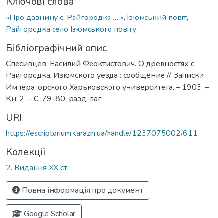
Ключові слова
«Про давнину с. Райгородка … »
,
Ізюмський повіт
,
Райгородка село Ізюмського повіту
Бібліографічний опис
Спесивцев, Василий Феоктистович. О древностях с.
Райгородка, Изюмского уезда : сообщение // Записки
Императорского Харьковского университета. – 1903. –
Кн. 2. – С. 79–80, разд. паг.
URI
https://escriptorium.karazin.ua/handle/1237075002/611
Колекції
2. Видання ХХ ст.
Повна інформація про документ
Google Scholar