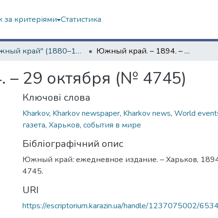
 за критеріями
Статистика
"Южный край" (1880–1919 гг.)
Южный край. – 1894. – 29 октября (№ 4745)
 – 29 октября (№ 4745)
Ключові слова
Kharkov
,
Kharkov newspaper
,
Kharkov news
,
World event
газета
,
Харьков
,
события в мире
Бібліографічний опис
Южный край: ежедневное издание. – Харьков, 1894.
4745.
URI
https://escriptorium.karazin.ua/handle/1237075002/653