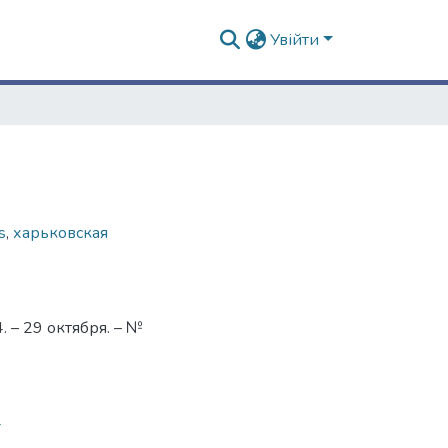
Увійти
s
,
харьковская
 – 29 октября. – №
4