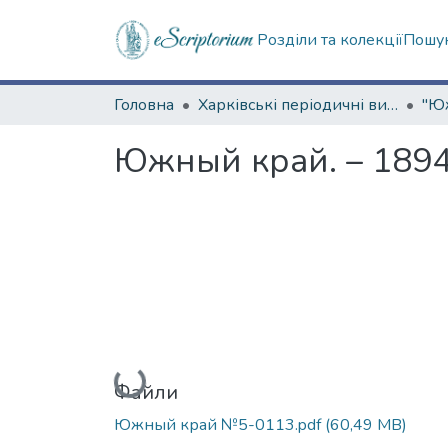
Розділи та колекції
Пошук
Головна
Харківські періодичні видання
Южный край. – 1894.
Вантажиться...
Файли
Южный край №5-0113.pdf
(60,49 MB)