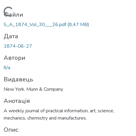
Вантажиться...
Файли
S_A_1874_Vol_30___26.pdf
(8,47 MB)
Дата
1874-06-27
Автори
б/а
Видавець
New York. Munn & Company
Анотація
A weekly journal of practical information, art, science,
mechanics, chemistry and manufactures.
Опис