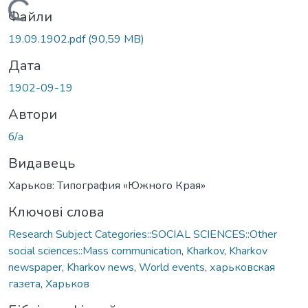
Вантажиться...
Файли
19.09.1902.pdf
(90,59 MB)
Дата
1902-09-19
Автори
б/а
Видавець
Харьков: Типография «Южного Края»
Ключові слова
Research Subject Categories::SOCIAL SCIENCES::Other
social sciences::Mass communication
,
Kharkov
,
Kharkov
newspaper
,
Kharkov news
,
World events
,
харьковская
газета
,
Харьков