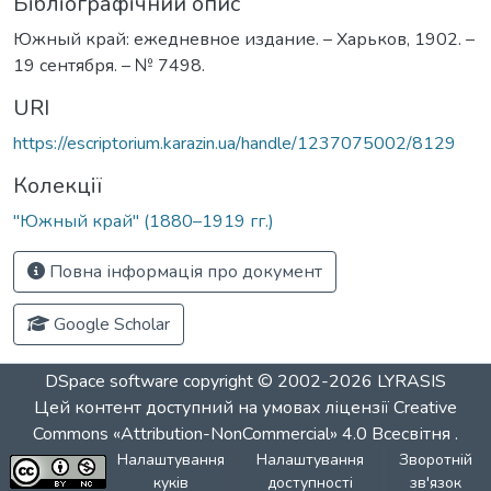
Бібліографічний опис
Южный край: ежедневное издание. – Харьков, 1902. –
19 сентября. – № 7498.
URI
https://escriptorium.karazin.ua/handle/1237075002/8129
Колекції
"Южный край" (1880–1919 гг.)
Повна інформація про документ
Google Scholar
DSpace software
copyright © 2002-2026
LYRASIS
Цей контент доступний на умовах ліцензії
Creative
Commons «Attribution-NonCommercial» 4.0 Всесвітня
.
Налаштування
Налаштування
Зворотній
куків
доступності
зв'язок