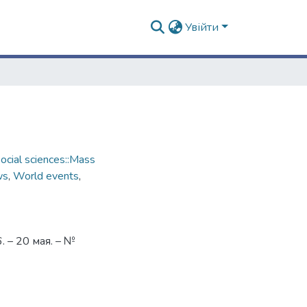
Увійти
cial sciences::Mass
ws
,
World events
,
 – 20 мая. – №
4