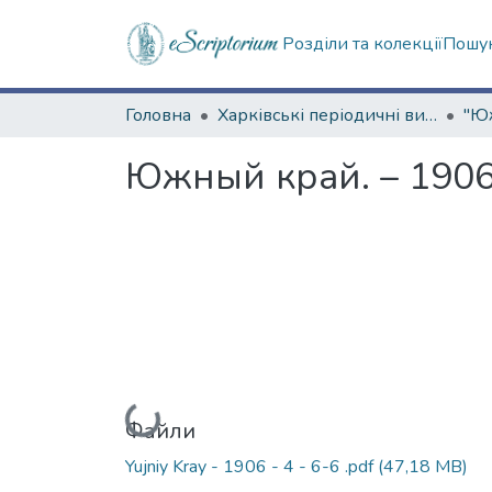
Розділи та колекції
Пошук
Головна
Харківські періодичні видання
Южный край. – 1906.
Вантажиться...
Файли
Yujniy Kray - 1906 - 4 - 6-6 .pdf
(47,18 MB)