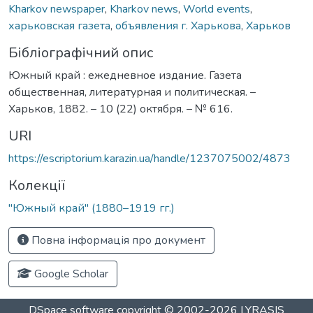
Kharkov newspaper
,
Kharkov news
,
World events
,
харьковская газета
,
объявления г. Харькова
,
Харьков
Бібліографічний опис
Южный край : ежедневное издание. Газета
общественная, литературная и политическая. –
Харьков, 1882. – 10 (22) октября. – № 616.
URI
https://escriptorium.karazin.ua/handle/1237075002/4873
Колекції
"Южный край" (1880–1919 гг.)
Повна інформація про документ
Google Scholar
DSpace software
copyright © 2002-2026
LYRASIS