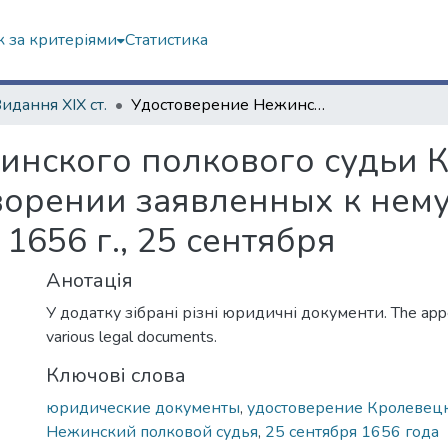
 за критеріями
Статистика
Видання ХІХ ст.
Удостоверение Нежинского полкового судьи Кролевецкому сотнику об удовлетворении заявленных к нему Рыльскими купцами претензий, 1656 г., 25 сентября
инского полкового судьи 
ворении заявленных к нем
1656 г., 25 сентября
Анотація
У додатку зібрані різні юридичні документи. The appe
various legal documents.
Ключові слова
юридические документы
,
удостоверение Кролевецк
Нежинский полковой судья
,
25 сентября 1656 года