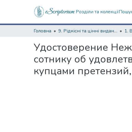
Розділи та колекції
Пошук
Головна
9. Рідкісні та цінні видання
1. 
Удостоверение Неж
сотнику об удовлет
купцами претензий, 