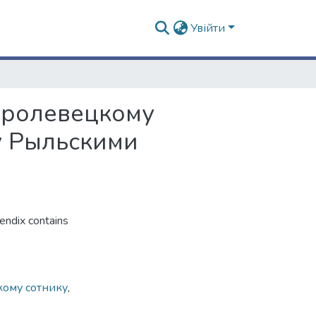
Увійти
Кролевецкому
у Рыльскими
ndix contains
ому сотнику
,