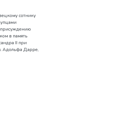
вецкому сотнику
купцами
по присуждению
ком в память
андра ІІ при
п. Адольфа Дарре,
3