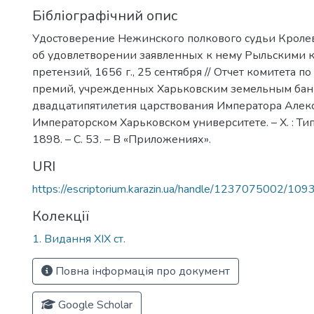
Бібліографічний опис
Удостоверение Нежинского полкового судьи Кроле
об удовлетворении заявленных к нему Рыльскими 
претензий, 1656 г., 25 сентября // Отчет комитета 
премий, учрежденных Харьковским земельным бан
двадцатипятилетия царствования Императора Алекс
Императорском Харьковском университете. – Х. : Ти
1898. – С. 53. – В «Приложениях».
URI
https://escriptorium.karazin.ua/handle/1237075002/109
Колекції
1. Видання ХІХ ст.
Повна інформація про документ
Google Scholar