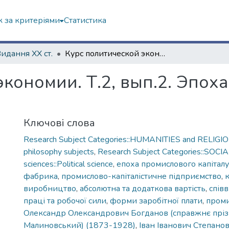
 за критеріями
Статистика
Видання ХХ ст.
Курс политической экономии. Т.2, вып.2. Эпоха промышленного капитала
экономии. Т.2, вып.2. Эпо
Ключові слова
Research Subject Categories::HUMANITIES and RELIGION
philosophy subjects
,
Research Subject Categories::SOCIA
sciences::Political science
,
епоха промислового капіталу
фабрика
,
промислово-капіталістичне підприємство
,
к
виробництво
,
абсолютна та додаткова вартість
,
спів
праці та робочої сили
,
форми заробітної плати
,
проми
Олександр Олександрович Богданов (справжнє прі
Малиновський) (1873-1928)
,
Іван Іванович Степано