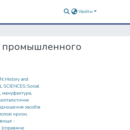
Увійти
ха промышленного
::History and
L SCIENCES::Social
,
мануфактура
,
апіталістичне
відношення засобів
слові кризи
,
звище -
в (справжнє