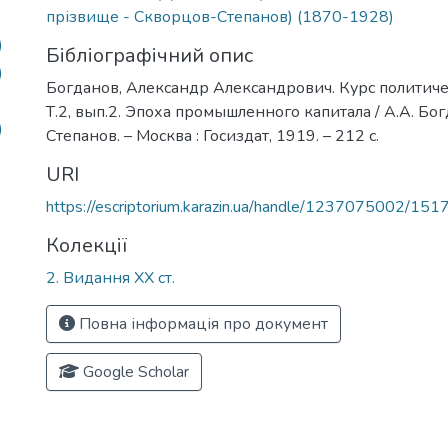
прізвище - Скворцов-Степанов) (1870-1928)
)
Бібліографічний опис
)
Богданов, Александр Александрович. Курс политич
Т.2, вып.2. Эпоха промышленного капитала / А.А. Бог
)
Степанов. – Москва : Госиздат, 1919. – 212 с.
URI
https://escriptorium.karazin.ua/handle/1237075002/151
Колекції
2. Видання ХХ ст.
Повна інформація про документ
Google Scholar