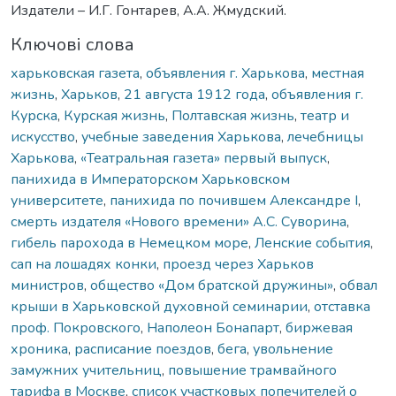
Издатели – И.Г. Гонтарев, А.А. Жмудский.
Ключові слова
харьковская газета
,
объявления г. Харькова
,
местная
жизнь
,
Харьков
,
21 августа 1912 года
,
объявления г.
Курска
,
Курская жизнь
,
Полтавская жизнь
,
театр и
искусство
,
учебные заведения Харькова
,
лечебницы
Харькова
,
«Театральная газета» первый выпуск
,
панихида в Императорском Харьковском
университете
,
панихида по почившем Александре І
,
смерть издателя «Нового времени» А.С. Суворина
,
гибель парохода в Немецком море
,
Ленские события
,
сап на лошадях конки
,
проезд через Харьков
министров
,
общество «Дом братской дружины»
,
обвал
крыши в Харьковской духовной семинарии
,
отставка
проф. Покровского
,
Наполеон Бонапарт
,
биржевая
хроника
,
расписание поездов
,
бега
,
увольнение
замужних учительниц
,
повышение трамвайного
тарифа в Москве
,
список участковых попечителей о