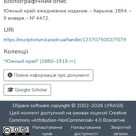
Бібліографічний опис
Южный край: ежедневное издание. – Харьков, 1894. –
9 января. – № 4472.
URI
https://escriptorium.karazin.ua/handle/1237075002/7079
Колекції
"Южный край" (1880–1919 гг.)
Повна інформація про документ
Google Scholar
DSpace software
copyright © 2002-2026
LYRASIS
Цей контент доступний на умовах ліцензії
Creative
Commons «Attribution-NonCommercial» 4.0 Всесвітня
.
Налаштування
Налаштування
Зворотній
куків
доступності
зв'язок