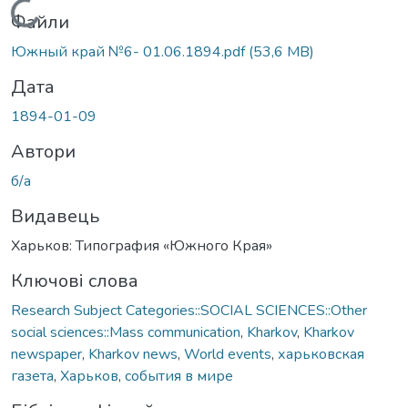
Вантажиться...
Файли
Южный край №6- 01.06.1894.pdf
(53,6 MB)
Дата
1894-01-09
Автори
б/а
Видавець
Харьков: Типография «Южного Края»
Ключові слова
Research Subject Categories::SOCIAL SCIENCES::Other
social sciences::Mass communication
,
Kharkov
,
Kharkov
newspaper
,
Kharkov news
,
World events
,
харьковская
газета
,
Харьков
,
события в мире