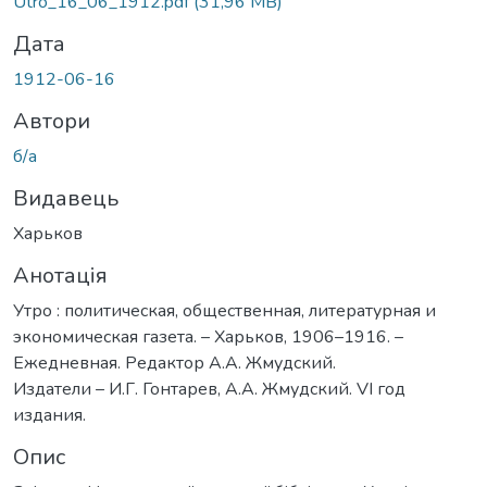
Вантажиться...
Utro_16_06_1912.pdf
(31,96 MB)
Дата
1912-06-16
Автори
б/а
Видавець
Харьков
Анотація
Утро : политическая, общественная, литературная и
экономическая газета. – Харьков, 1906–1916. –
Ежедневная. Редактор А.А. Жмудский.
Издатели – И.Г. Гонтарев, А.А. Жмудский. VI год
издания.
Опис