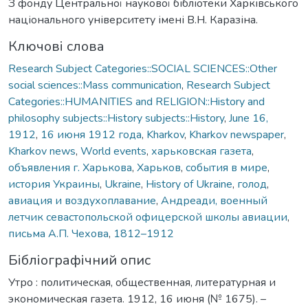
З фонду Центральної наукової бібліотеки Харківського
національного університету імені В.Н. Каразіна.
Ключові слова
Research Subject Categories::SOCIAL SCIENCES::Other
social sciences::Mass communication
,
Research Subject
Categories::HUMANITIES and RELIGION::History and
philosophy subjects::History subjects::History
,
June 16,
1912
,
16 июня 1912 года
,
Kharkov
,
Kharkov newspaper
,
Kharkov news
,
World events
,
харьковская газета
,
объявления г. Харькова
,
Харьков
,
события в мире
,
история Украины
,
Ukraine
,
History of Ukraine
,
голод
,
авиация и воздухоплавание
,
Андреади, военный
летчик севастопольской офицерской школы авиации
,
письма А.П. Чехова
,
1812–1912
Бібліографічний опис
Утро : политическая, общественная, литературная и
экономическая газета. 1912, 16 июня (№ 1675). –