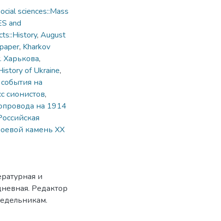
cial sciences::Mass
ES and
ts::History
,
August
paper
,
Kharkov
. Харькова
,
History of Ukraine
,
,
события на
сс сионистов
,
опровода на 1914
Российская
роевой камень ХХ
ературная и
дневная. Редактор
недельникам.