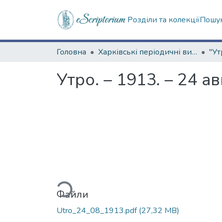
Розділи та колекції
Пошук
Головна
Харківські періодичні видання
"Ут
Утро. – 1913. – 24 а
Вантажиться...
Файли
Utro_24_08_1913.pdf
(27,32 MB)