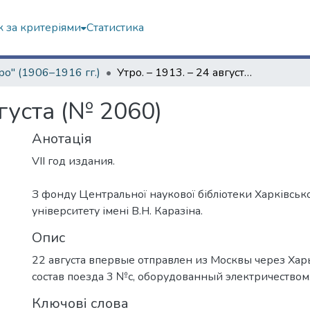
 за критеріями
Статистика
ро" (1906–1916 гг.)
Утро. – 1913. – 24 августа (№ 2060)
вгуста (№ 2060)
Анотація
VII год издания.
З фонду Центральної наукової бібліотеки Харківськ
університету імені В.Н. Каразіна.
Опис
22 августа впервые отправлен из Москвы через Хар
состав поезда 3 №с, оборудованный электричеством
Ключові слова