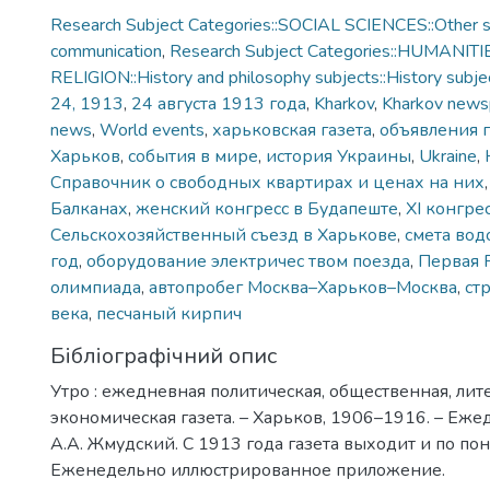
Research Subject Categories::SOCIAL SCIENCES::Other so
communication
,
Research Subject Categories::HUMANITI
RELIGION::History and philosophy subjects::History subjec
24, 1913
,
24 августа 1913 года
,
Kharkov
,
Kharkov news
news
,
World events
,
харьковская газета
,
объявления г
Харьков
,
события в мире
,
история Украины
,
Ukraine
,
Справочник о свободных квартирах и ценах на них
Балканах
,
женский конгресс в Будапеште
,
XI конгре
Сельскохозяйственный съезд в Харькове
,
смета вод
год
,
оборудование электричес твом поезда
,
Первая 
олимпиада
,
автопробег Москва–Харьков–Москва
,
ст
века
,
песчаный кирпич
Бібліографічний опис
Утро : ежедневная политическая, общественная, лит
экономическая газета. – Харьков, 1906–1916. – Еже
А.А. Жмудский. С 1913 года газета выходит и по по
Еженедельно иллюстрированное приложение.