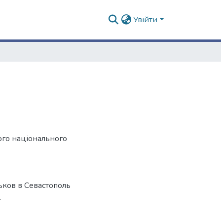
Увійти
ого національного
ьков в Севастополь
.