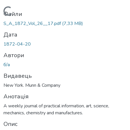
Вантажиться...
Файли
S_A_1872_Vol_26__17.pdf
(7,33 MB)
Дата
1872-04-20
Автори
б/а
Видавець
New York. Munn & Company
Анотація
A weekly journal of practical information, art, science,
mechanics, chemistry and manufactures.
Опис