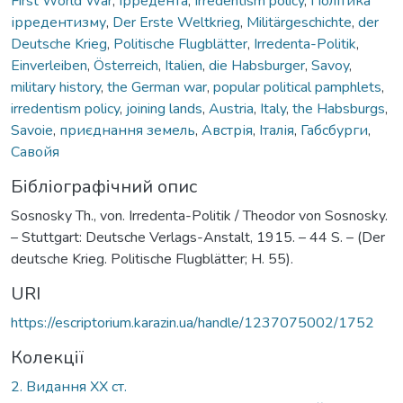
First World War
,
ірредента
,
Irredentism policy
,
Політика
ірредентизму
,
Der Erste Weltkrieg
,
Militärgeschichte
,
der
Deutsche Krieg
,
Politische Flugblätter
,
Irredenta-Politik
,
Einverleiben
,
Österreich
,
Italien
,
die Habsburger
,
Savoy
,
military history
,
the German war
,
popular political pamphlets
,
irredentism policy
,
joining lands
,
Austria
,
Italy
,
the Habsburgs
,
Savoie
,
приєднання земель
,
Австрія
,
Італія
,
Габсбурги
,
Савойя
Бібліографічний опис
Sosnosky Th., von. Irredenta-Politik / Theodor von Sosnosky.
– Stuttgart: Deutsche Verlags-Anstalt, 1915. – 44 S. – (Der
deutsche Krieg. Politische Flugblätter; H. 55).
URI
https://escriptorium.karazin.ua/handle/1237075002/1752
Колекції
2. Видання ХХ ст.