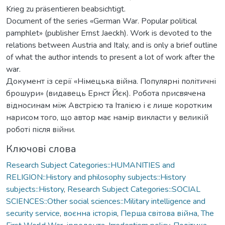
Krieg zu präsentieren beabsichtigt.
Document of the series «German War. Popular political
pamphlet» (publisher Ernst Jaeckh). Work is devoted to the
relations between Austria and Italy, and is only a brief outline
of what the author intends to present a lot of work after the
war.
Документ із серії «Німецька війна. Популярні політичні
брошури» (видавець Ернст Йєк). Робота присвячена
відносинам між Австрією та Італією і є лише коротким
нарисом того, що автор має намір викласти у великій
роботі після війни.
Ключові слова
Research Subject Categories::HUMANITIES and
RELIGION::History and philosophy subjects::History
subjects::History
,
Research Subject Categories::SOCIAL
SCIENCES::Other social sciences::Military intelligence and
security service
,
воєнна історія
,
Перша світова війна
,
The