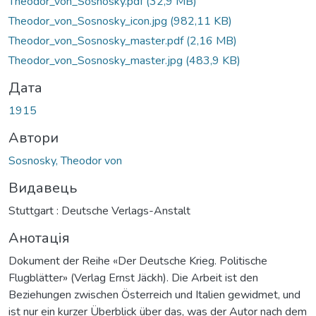
Theodor_von_Sosnosky.pdf
(32,9 MB)
Theodor_von_Sosnosky_icon.jpg
(982,11 KB)
Theodor_von_Sosnosky_master.pdf
(2,16 MB)
Theodor_von_Sosnosky_master.jpg
(483,9 KB)
Дата
1915
Автори
Sosnosky, Theodor von
Видавець
Stuttgart : Deutsche Verlags-Anstalt
Анотація
Dokument der Reihe «Der Deutsche Krieg. Politische
Flugblätter» (Verlag Ernst Jäckh). Die Arbeit ist den
Beziehungen zwischen Österreich und Italien gewidmet, und
ist nur ein kurzer Überblick über das, was der Autor nach dem