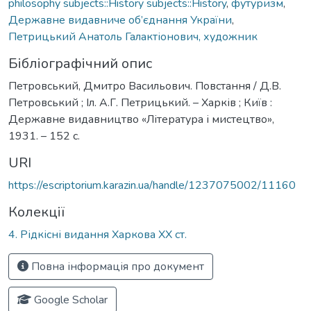
philosophy subjects::History subjects::History
,
футуризм
,
Державне видавниче об’єднання України
,
Петрицький Анатоль Галактіонович, художник
Бібліографічний опис
Петровський, Дмитро Васильович. Повстання / Д.В.
Петровський ; Іл. А.Г. Петрицький. – Харків ; Київ :
Державне видавництво «Література і мистецтво»,
1931. – 152 с.
URI
https://escriptorium.karazin.ua/handle/1237075002/11160
Колекції
4. Рідкісні видання Харкова ХХ ст.
Повна інформація про документ
Google Scholar