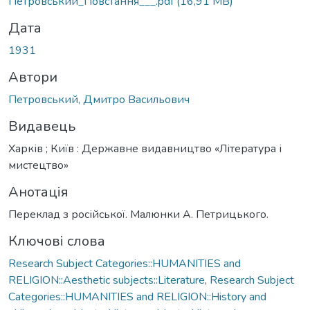
Петровський_Повстання___.pdf
(16,91 MB)
Дата
1931
Автори
Петровський, Дмитро Васильович
Видавець
Харків ; Київ : Державне видавництво «Література і
мистецтво»
Анотація
Переклад з російської. Малюнки А. Петрицького.
Ключові слова
Research Subject Categories::HUMANITIES and
RELIGION::Aesthetic subjects::Literature
,
Research Subject
Categories::HUMANITIES and RELIGION::History and