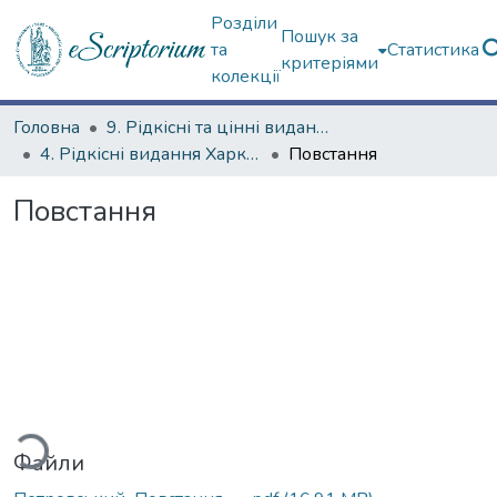
Розділи
Пошук за
та
Статистика
критеріями
колекції
Головна
9. Рідкісні та цінні видання
4. Рідкісні видання Харкова ХХ ст.
Повстання
Повстання
ться...
Файли