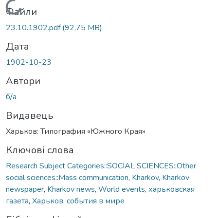
Вантажиться...
Файли
23.10.1902.pdf
(92,75 MB)
Дата
1902-10-23
Автори
б/а
Видавець
Харьков: Типография «Южного Края»
Ключові слова
Research Subject Categories::SOCIAL SCIENCES::Other
social sciences::Mass communication
,
Kharkov
,
Kharkov
newspaper
,
Kharkov news
,
World events
,
харьковская
газета
,
Харьков
,
события в мире