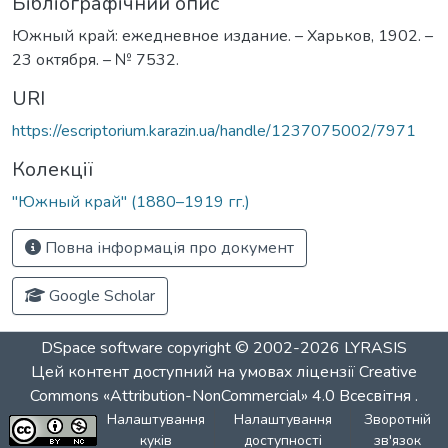
Бібліографічний опис
Южный край: ежедневное издание. – Харьков, 1902. –
23 октября. – № 7532.
URI
https://escriptorium.karazin.ua/handle/1237075002/7971
Колекції
"Южный край" (1880–1919 гг.)
Повна інформація про документ
Google Scholar
DSpace software
copyright © 2002-2026
LYRASIS
Цей контент доступний на умовах ліцензії
Creative
Commons «Attribution-NonCommercial» 4.0 Всесвітня
.
Налаштування
Налаштування
Зворотній
куків
доступності
зв'язок