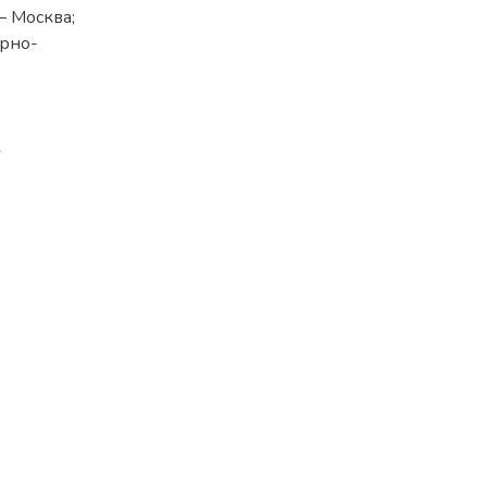
– Москва;
орно-
2