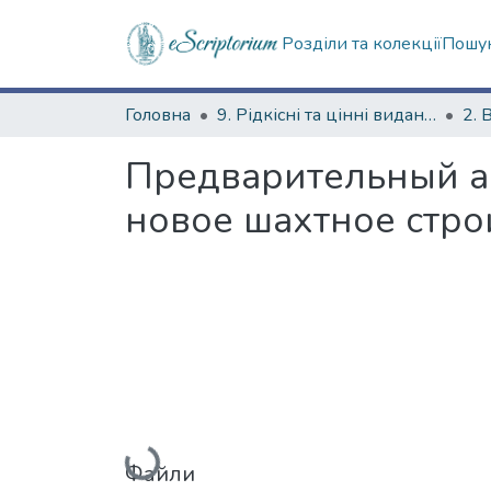
Розділи та колекції
Пошук
Головна
9. Рідкісні та цінні видання
2. 
Предварительный а
новое шахтное стро
Вантажиться...
Файли