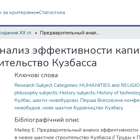
 за критеріями
Статистика
Видання ХХ ст.
Предварительный анализ эффективности капиталовложений в новое шахтное строительство Кузбасса
нализ эффективности кап
ительство Кузбасса
Ключові слова
Research Subject Categories::HUMANITIES and RELIGION
philosophy subjects::History subjects::History of technolo
Кузбас
,
шахти-новобудови
,
Перша Всесоюзна конфе
новобудов
,
нове шахтне будівництво Кузбасу
Бібліографічний опис
Майер Е. Предварительный анализ эффективности
в новое шахтное строительство Кузбасса // Труды к 