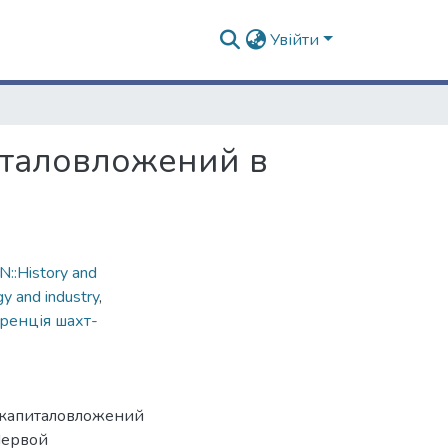
Увійти
италовложений в
::History and
gy and industry
,
ренція шахт-
 капиталовложений
Первой