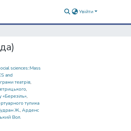
Увійти
да)
cial sciences::Mass
ES and
грами театрів
,
 Петрицького
,
у «Березіль»
,
пертуарного тупика
Гудран Ж.
,
Арденс
ький Вол.