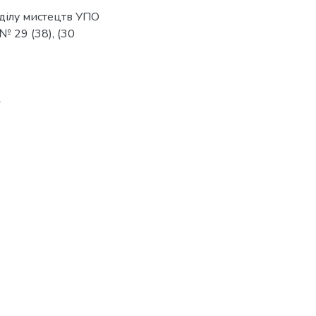
дділу мистецтв УПО
№ 29 (38), (30
4