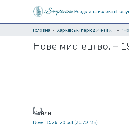
Розділи та колекції
Пошук
Головна
Харківські періодичні видання
Нове мистецтво. – 19
Вантажиться...
Файли
Nove_1926_29.pdf
(25,79 MB)