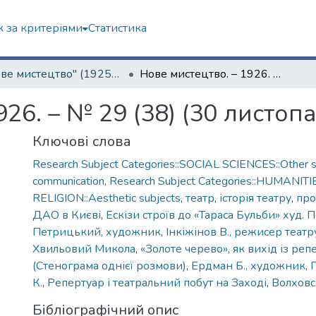
 за критеріями
Статистика
"Нове мистецтво" (1925–1928 рр.)
Нове мистецтво. – 1926. – № 29 (38) (30 листопада)
26. – № 29 (38) (30 листопа
Ключові слова
Research Subject Categories::SOCIAL SCIENCES::Other so
communication
,
Research Subject Categories::HUMANITI
RELIGION::Aesthetic subjects
,
театр
,
історія театру
,
про
ДАО в Києві
,
Ескізи строїв до «Тараса Бульби» худ.
Петрицький, художник
,
Інкіжінов В., режисер театр
Хвильовий Микола
,
«Золоте черево», як вихід із ре
(Стенограма однієї розмови)
,
Ердман Б., художник
,
К.
,
Репертуар і театральний побут на Заході
,
Волховс
Бібліографічний опис