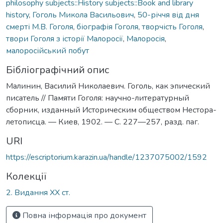
philosophy subjects::History subjects::Book and library
history
,
Гоголь Микола Васильович
,
50-річчя від дня
смерті М.В. Гоголя
,
біографія Гоголя
,
творчість Гоголя
,
твори Гоголя з історії Малоросії
,
Малоросія
,
малоросійський побут
Бібліографічний опис
Малинин, Василий Николаевич. Гоголь, как эпический
писатель // Памяти Гоголя: научно-литературный
сборник, изданный Историческим обществом Нестора-
летописца. — Киев, 1902. — С. 227—257, разд. паг.
URI
https://escriptorium.karazin.ua/handle/1237075002/1592
Колекції
2. Видання ХХ ст.
Повна інформація про документ