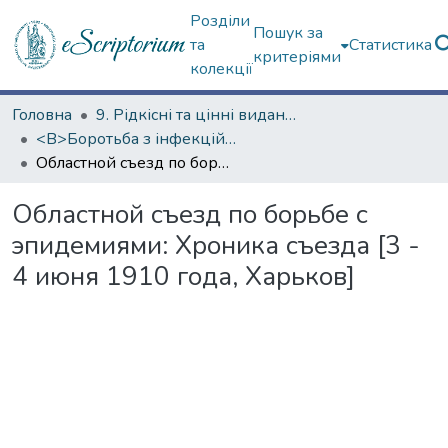
Розділи
Пошук за
та
Статистика
критеріями
колекції
Головна
9. Рідкісні та цінні видання
<B>Боротьба з інфекційними хворобами</B>
Областной съезд по борьбе с эпидемиями: Хроника съезда [3 - 4 июня 1910 года, Харьков]
Областной съезд по борьбе с
эпидемиями: Хроника съезда [3 -
4 июня 1910 года, Харьков]