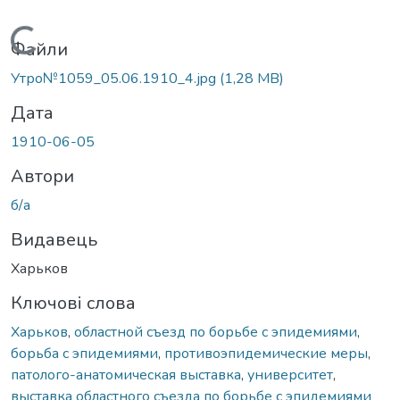
Вантажиться...
Файли
Утро№1059_05.06.1910_4.jpg
(1,28 MB)
Дата
1910-06-05
Автори
б/а
Видавець
Харьков
Ключові слова
Харьков
,
областной съезд по борьбе с эпидемиями
,
борьба с эпидемиями
,
противоэпидемические меры
,
патолого-анатомическая выставка
,
университет
,
выставка областного съезда по борьбе с эпидемиями