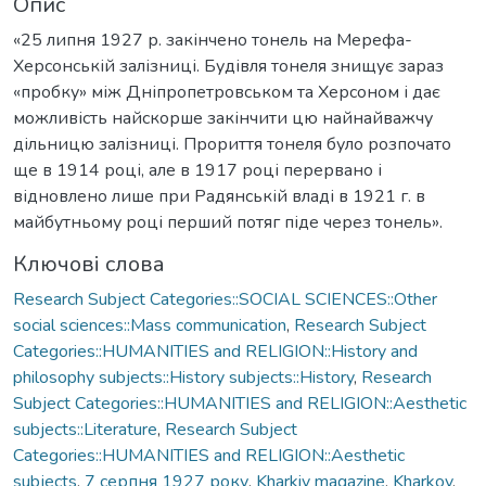
Опис
«25 липня 1927 р. закінчено тонель на Мерефа-
Херсонській залізниці. Будівля тонеля знищує зараз
«пробку» між Дніпропетровськом та Херсоном і дає
можливість найскорше закінчити цю найнайважчу
дільницю залізниці. Прориття тонеля було розпочато
ще в 1914 році, але в 1917 році перервано і
відновлено лише при Радянській владі в 1921 г. в
майбутньому році перший потяг піде через тонель».
Ключові слова
Research Subject Categories::SOCIAL SCIENCES::Other
social sciences::Mass communication
,
Research Subject
Categories::HUMANITIES and RELIGION::History and
philosophy subjects::History subjects::History
,
Research
Subject Categories::HUMANITIES and RELIGION::Aesthetic
subjects::Literature
,
Research Subject
Categories::HUMANITIES and RELIGION::Aesthetic
subjects
,
7 серпня 1927 року
,
Kharkiv magazine
,
Kharkоv
,