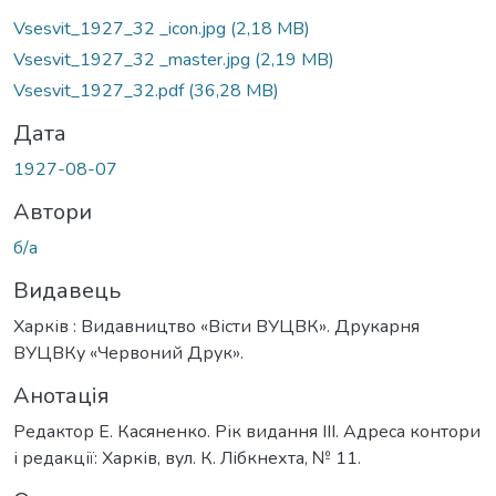
ажиться...
Vsesvit_1927_32 _icon.jpg
(2,18 MB)
Vsesvit_1927_32 _master.jpg
(2,19 MB)
Vsesvit_1927_32.pdf
(36,28 MB)
Дата
1927-08-07
Автори
б/а
Видавець
Харків : Видавництво «Вісти ВУЦВК». Друкарня
ВУЦВКу «Червоний Друк».
Анотація
Редактор Е. Касяненко. Рік видання ІІІ. Адреса контори
і редакції: Харків, вул. К. Лібкнехта, № 11.