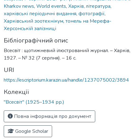
Kharkov news
,
World events
,
Харків
,
література
,
харківські періодичні видання
,
фотографії
,
Харківський зоотехнікум
,
тонель на Мерефа-
Херсонській залізниці
Бібліографічний опис
Всесвіт : щотижневий ілюстрований журнал. – Харків,
1927. – № 32 (7 серпня). – 16 с.
URI
https://escriptorium.karazin.ua/handle/1237075002/3894
Колекції
"Всесвіт" (1925–1934 рр.)
Повна інформація про документ
Google Scholar