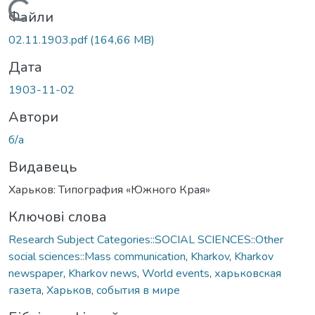
Вантажиться...
Файли
02.11.1903.pdf
(164,66 MB)
Дата
1903-11-02
Автори
б/а
Видавець
Харьков: Типография «Южного Края»
Ключові слова
Research Subject Categories::SOCIAL SCIENCES::Other
social sciences::Mass communication
,
Kharkov
,
Kharkov
newspaper
,
Kharkov news
,
World events
,
харьковская
газета
,
Харьков
,
события в мире