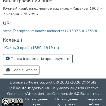
Бібліографічний опис
Южный край: ежедневное издание. – Харьков, 1903. –
2 ноября. – № 7898.
URI
https://escriptorium.karazin.ua/handle/1237075002/7890
Колекції
"Южный край" (1880–1919 гг.)
Повна інформація про документ
Google Scholar
DSpace software
copyright © 2002-2026
LYRASIS
Цей контент доступний на умовах ліцензії
Creative
Commons «Attribution-NonCommercial» 4.0 Всесвітня
.
Налаштування
Налаштування
Зворотній
куків
доступності
зв'язок