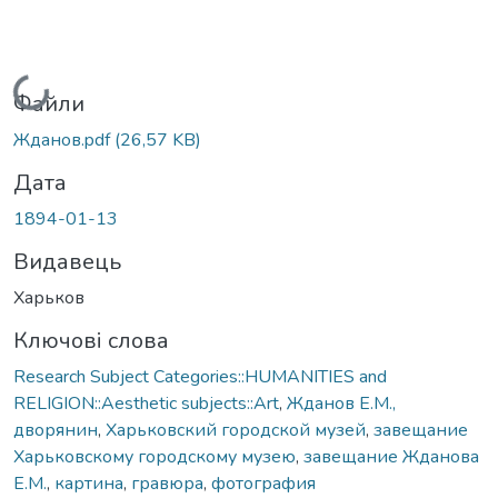
Вантажиться...
Файли
Жданов.pdf
(26,57 KB)
Дата
1894-01-13
Видавець
Харьков
Ключові слова
Research Subject Categories::HUMANITIES and
RELIGION::Aesthetic subjects::Art
,
Жданов Е.М.,
дворянин
,
Харьковский городской музей
,
завещание
Харьковскому городскому музею
,
завещание Жданова
Е.М.
,
картина
,
гравюра
,
фотография