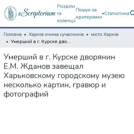
Розділи
Пошук за
та
Статистика
критеріями
колекції
Головна
Харків очима сучасників
місто Харків
Умерший в г. Курске дворянин Е.М. Жданов завещал Харьковскому городскому музею несколько картин, гравюр и фотографий
Умерший в г. Курске дворянин
Е.М. Жданов завещал
Харьковскому городскому музею
несколько картин, гравюр и
фотографий