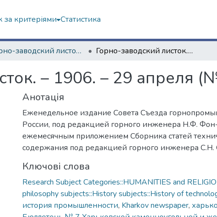
 за критеріями
Статистика
"Горно-заводский листок" (1888–1909 гг.)
Горно-заводский листок. – 1906. – 29 апреля (№ 16)
ток. – 1906. – 29 апреля (№
Анотація
Еженедельное издание Совета Съезда горнопром
России, под редакцией горного инженера Н.Ф. Фон
ежемесячным приложением Сборника статей техни
содержания под редакцией горного инженера С.Н. Су
Ключові слова
Research Subject Categories::HUMANITIES and RELIGION
philosophy subjects::History subjects::History of technolo
история промышленности
,
Kharkov newspaper
,
харько