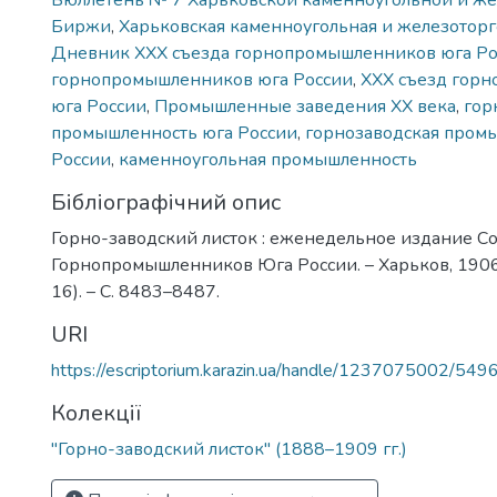
Бюллетень № 7 Харьковской каменноугольной и же
Биржи
,
Харьковская каменноугольная и железотор
Дневник XXХ съезда горнопромышленников юга Ро
горнопромышленников юга России
,
XXХ съезд гор
юга России
,
Промышленные заведения ХХ века
,
гор
промышленность юга России
,
горнозаводская пром
России
,
каменноугольная промышленность
Бібліографічний опис
Горно-заводский листок : еженедельное издание С
Горнопромышленников Юга России. – Харьков, 1906.
16). – С. 8483–8487.
URI
https://escriptorium.karazin.ua/handle/1237075002/549
Колекції
"Горно-заводский листок" (1888–1909 гг.)