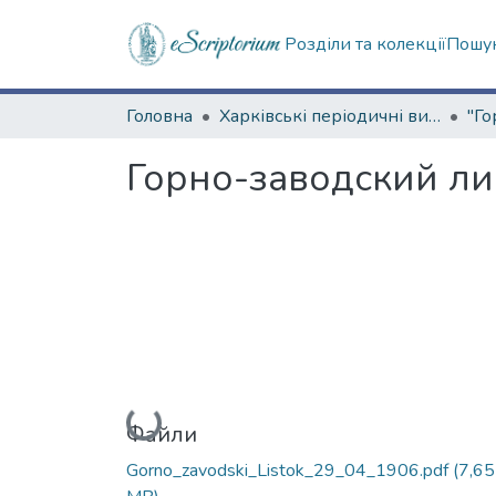
Розділи та колекції
Пошук
Головна
Харківські періодичні видання
Горно-заводский лис
Вантажиться...
Файли
Gorno_zavodski_Listok_29_04_1906.pdf
(7,65