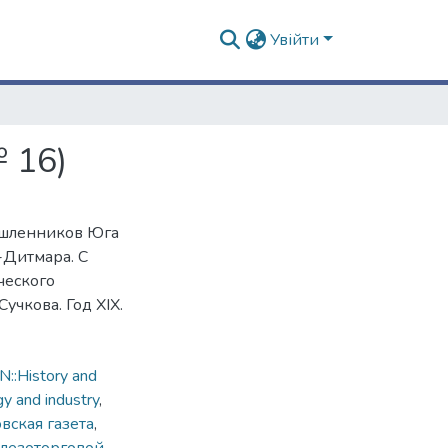
Увійти
 16)
ышленников Юга
-Дитмара. С
ческого
чкова. Год XIХ.
::History and
gy and industry
,
вская газета
,