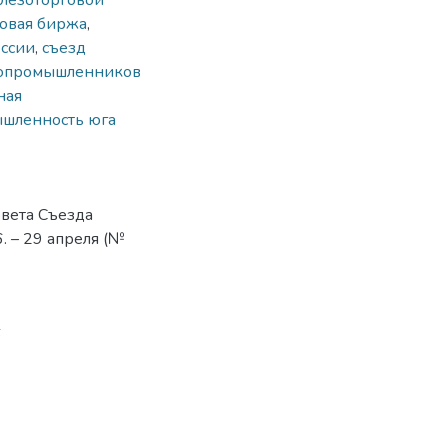
лезоторговой
говая биржа
,
ссии
,
съезд
нопромышленников
ная
ышленность юга
овета Съезда
 – 29 апреля (№
6