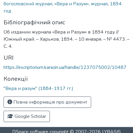
богословский журнал
,
«Вера и Разум», журнал
,
1894
год
Бібліографічний опис
Об издании журнала «Вера и Разум» в 1894 году //
Южный край. – Харьков, 1894. – 10 января. – № 4473. –
С. 4.
URI
https://escriptorium.karazin.ua/handle/1237075002/10487
Колекції
"Вера и разум" (1884-1917 гг.)
Повна інформація про документ
Google Scholar
DSpace software
copyright © 2002-2026
LYRASIS