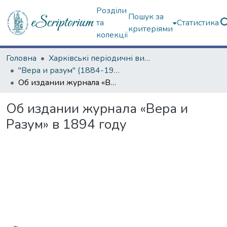
Розділи
Пошук за
та
Статистика
критеріями
колекції
Головна
Харківські періодичні видання
"Вера и разум" (1884-1917 гг.)
Об издании журнала «Вера и Разум» в 1894 году
Об издании журнала «Вера и
Разум» в 1894 году
Вантажиться...