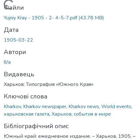
Вантажиться...
Файли
Yujniy Kray - 1905 - 2- 4-5-7.pdf
(43,78 MB)
Дата
1905-03-22
Автори
б/а
Видавець
Харьков: Типография «Южного Края»
Ключові слова
Kharkov
,
Kharkov newspaper
,
Kharkov news
,
World events
,
харьковская газета
,
Харьков
,
события в мире
Бібліографічний опис
Южный край: ежедневное издание. – Харьков, 1905. –