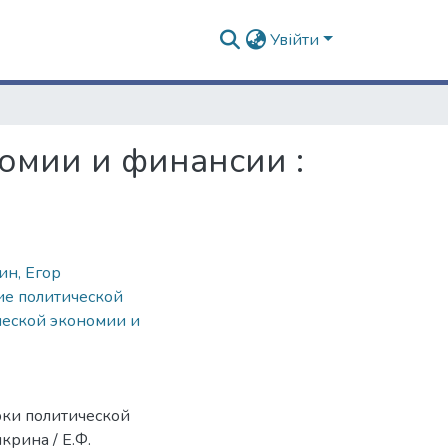
Увійти
омии и финансии :
ин, Егор
е политической
ческой экономии и
рки политической
крина / Е.Ф.