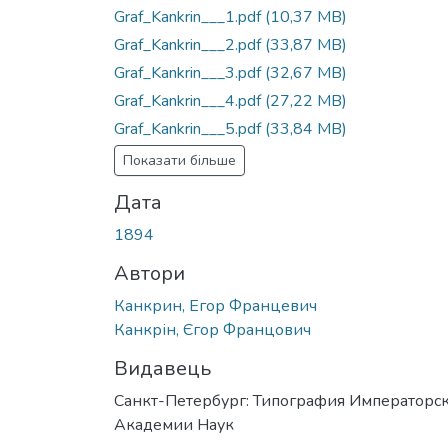
Graf_Kankrin___1.pdf
(10,37 MB)
Graf_Kankrin___2.pdf
(33,87 MB)
Graf_Kankrin___3.pdf
(32,67 MB)
Graf_Kankrin___4.pdf
(27,22 MB)
Graf_Kankrin___5.pdf
(33,84 MB)
Показати більше
Дата
1894
Автори
Канкрин, Егор Францевич
Канкрін, Єгор Францович
Видавець
Санкт-Петербург: Типография Императорс
Академии Наук