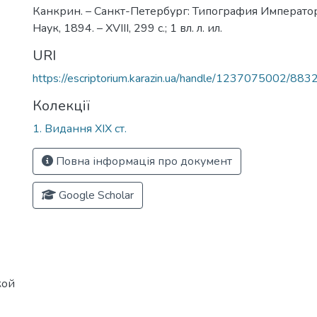
Канкрин. – Санкт-Петербург: Типография Императ
Наук, 1894. – ХVІІІ, 299 с.; 1 вл. л. ил.
URI
https://escriptorium.karazin.ua/handle/1237075002/883
Колекції
1. Видання ХІХ ст.
Повна інформація про документ
Google Scholar
кой