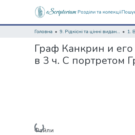
Розділи та колекції
Пошук
Головна
9. Рідкісні та цінні видання
1. 
Граф Канкрин и его
в 3 ч. С портретом 
Вантажиться...
Файли