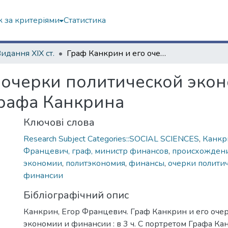
 за критеріями
Статистика
Видання ХІХ ст.
Граф Канкрин и его очерки политической экономии и финансии : в 3 ч. С портретом Графа Канкрина
 очерки политической экон
Графа Канкрина
Ключові слова
Research Subject Categories::SOCIAL SCIENCES
,
Канкр
Францевич, граф, министр финансов
,
происхождени
экономии
,
политэкономия
,
финансы
,
очерки полити
финансии
Бібліографічний опис
Канкрин, Егор Францевич. Граф Канкрин и его оче
экономии и финансии : в 3 ч. С портретом Графа Кан