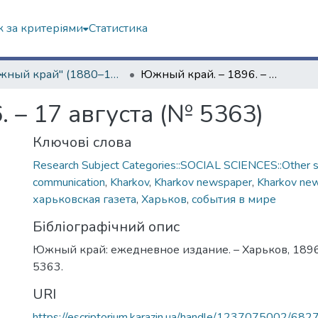
 за критеріями
Статистика
"Южный край" (1880–1919 гг.)
Южный край. – 1896. – 17 августа (№ 5363)
 – 17 августа (№ 5363)
Ключові слова
Research Subject Categories::SOCIAL SCIENCES::Other so
communication
,
Kharkov
,
Kharkov newspaper
,
Kharkov ne
харьковская газета
,
Харьков
,
события в мире
Бібліографічний опис
Южный край: ежедневное издание. – Харьков, 1896. 
5363.
URI
https://escriptorium.karazin.ua/handle/1237075002/682