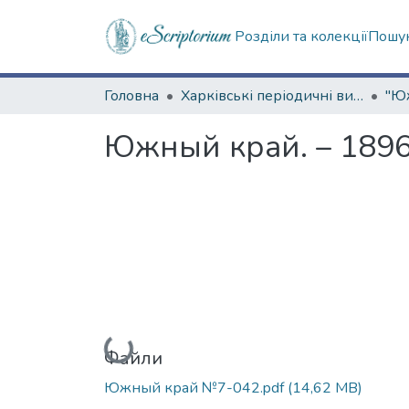
Розділи та колекції
Пошук
Головна
Харківські періодичні видання
Южный край. – 1896.
Вантажиться...
Файли
Южный край №7-042.pdf
(14,62 MB)