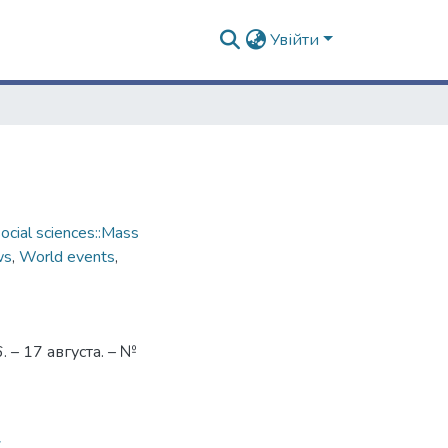
Увійти
cial sciences::Mass
ws
,
World events
,
– 17 августа. – №
7