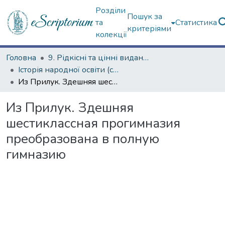
Розділи
Пошук за
та
Статистика
критеріями
колекції
Головна
9. Рідкісні та цінні видання
Історія народної освіти (сторінками періодичних видань)
Из Прилук. Здешняя шестиклассная прогимназия преобразована в полную гимназию
Из Прилук. Здешняя
шестиклассная прогимназия
преобразована в полную
гимназию