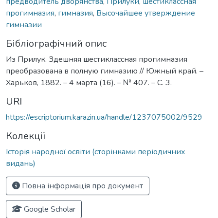
предводитель дворянства
,
Прилуки
,
шестиклассная
прогимназия
,
гимназия
,
Высочайшее утверждение
гимназии
Бібліографічний опис
Из Прилук. Здешняя шестиклассная прогимназия
преобразована в полную гимназию // Южный край. –
Харьков, 1882. – 4 марта (16). – № 407. – С. 3.
URI
https://escriptorium.karazin.ua/handle/1237075002/9529
Колекції
Історія народної освіти (сторінками періодичних
видань)
Повна інформація про документ
Google Scholar