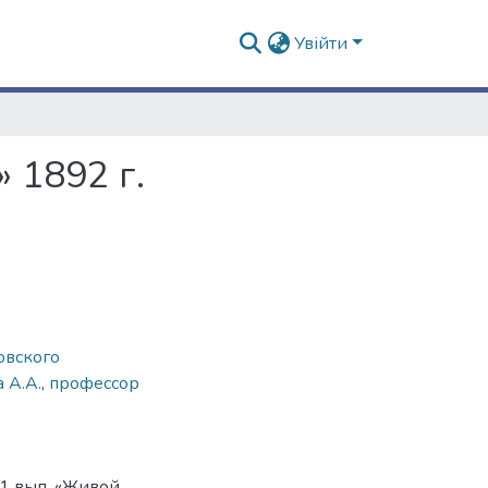
Увійти
 1892 г.
овского
 A.A.
,
профессор
 1 вып. «Живой