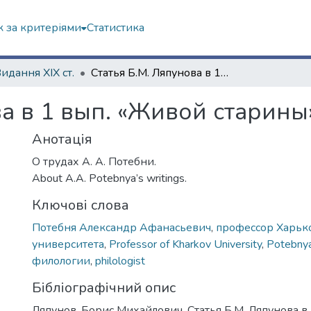
 за критеріями
Статистика
Видання ХІХ ст.
Статья Б.М. Ляпунова в 1 вып. «Живой старины» 1892 г.
а в 1 вып. «Живой старины»
Анотація
О трудах А. А. Потебни.
About A.A. Potebnya’s writings.
Ключові слова
Потебня Александр Афанасьевич
,
профессор Харьк
университета
,
Professor of Kharkov University
,
Potebnya
филологии
,
philologist
Бібліографічний опис
Ляпунов, Борис Михайлович. Статья Б.М. Ляпунова в