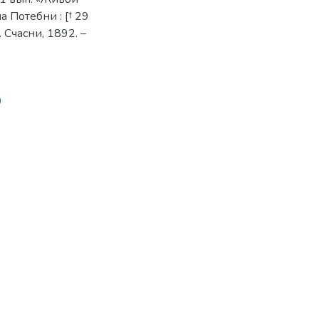
 Потебни : [† 29
. Счасни, 1892. –
0