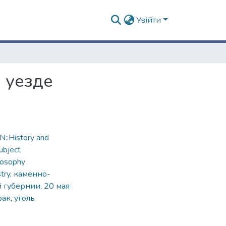
Увійти
 уезде
::History and
ubject
losophy
try
,
каменно-
й губернии
,
20 мая
рак
,
уголь