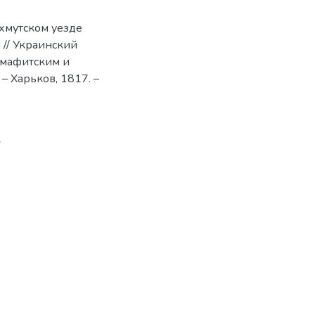
хмутском уезде
 // Украинский
омафитским и
– Харьков, 1817. –
7