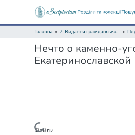
Розділи та колекції
Пошук
Головна
7. Видання гражданського друку
Нечто о каменно-уг
Екатеринославской
Файли