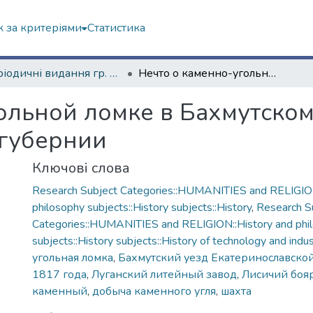
 за критеріями
Статистика
Періодичні видання гр. друку
Нечто о каменно-угольной ломке в Бахмутском уезде Екатеринославской губернии
ольной ломке в Бахмутском
 губернии
Ключові слова
Research Subject Categories::HUMANITIES and RELIGION
philosophy subjects::History subjects::History
,
Research S
Categories::HUMANITIES and RELIGION::History and phi
subjects::History subjects::History of technology and indus
угольная ломка
,
Бахмутский уезд Екатеринославско
1817 года
,
Луганский литейный завод
,
Лисичий боя
каменный
,
добыча каменного угля
,
шахта