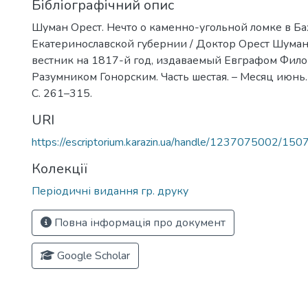
Бібліографічний опис
Шуман Орест. Нечто о каменно-угольной ломке в Ба
Екатеринославской губернии / Доктор Орест Шуман
вестник на 1817-й год, издаваемый Евграфом Фил
Разумником Гонорским. Часть шестая. – Месяц июнь. 
С. 261–315.
URI
https://escriptorium.karazin.ua/handle/1237075002/150
Колекції
Періодичні видання гр. друку
Повна інформація про документ
Google Scholar