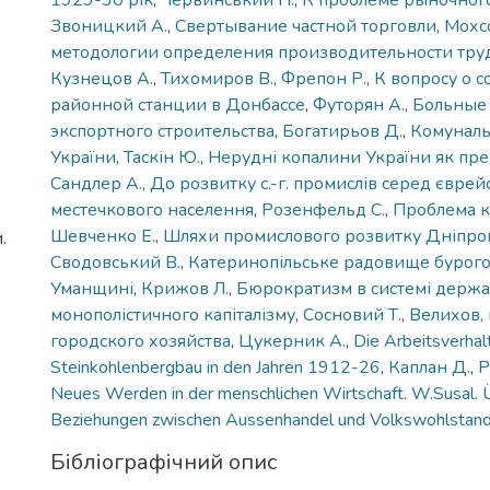
1929-30 рік
,
Червинський П.
,
К проблеме рыночног
Звоницкий А.
,
Свертывание частной торговли
,
Мохс
методологии определения производительности тру
Кузнецов А.
,
Тихомиров В.
,
Фрепон Р.
,
К вопросу о 
районной станции в Донбассе
,
Футорян А.
,
Больные
экспортного строительства
,
Богатирьов Д.
,
Комуналь
України
,
Таскін Ю.
,
Нерудні копалини України як пре
Сандлер А.
,
До розвитку с.-г. промислів серед єврей
местечкового населення
,
Розенфельд С.
,
Проблема к
Шевченко Е.
,
Шляхи промислового розвитку Дніпр
.
Сводовський В.
,
Катеринопільське радовище бурого 
Уманщині
,
Крижов Л.
,
Бюрократизм в системі держ
монополістичного капіталізму
,
Сосновий Т.
,
Велихов,
городского хозяйства
,
Цукерник А.
,
Die Arbeitsverhal
Steinkohlenbergbau in den Jahren 1912-26
,
Каплан Д.
,
P
Neues Werden in der menschlichen Wirtschaft. W.Susal. 
Beziehungеn zwischen Aussenhandel und Volkswohlstan
Бібліографічний опис