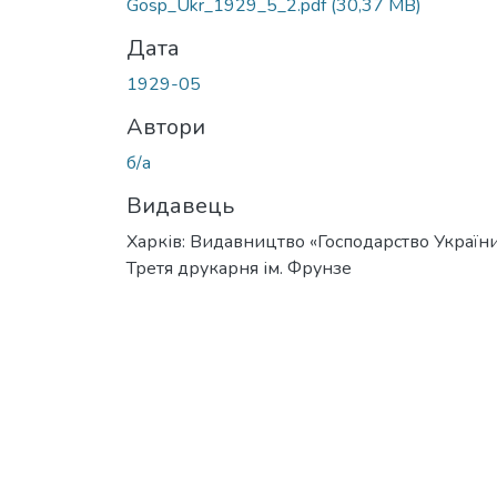
Gosp_Ukr_1929_5_2.pdf
(30,37 MB)
Дата
1929-05
Автори
б/а
Видавець
Харків: Видавництво «Господарство України
Третя друкарня ім. Фрунзе