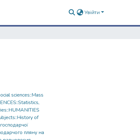
Увійти
cial sciences::Mass
ENCES::Statistics,
ories::HUMANITIES
bjects::History of
 господарчої
подарчого пляну на