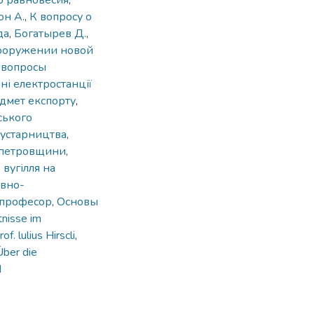
о равновесия
,
он А.
,
К вопросу о
да
,
Богатырев Д.
,
сооружении новой
 вопросы
ні електростанції
дмет експорту
,
ського
устарництва
,
опетровщини
,
вугілля на
авно-
 професор
,
Основы
tnisse im
rof. lulius Hirscli
,
Über die
d