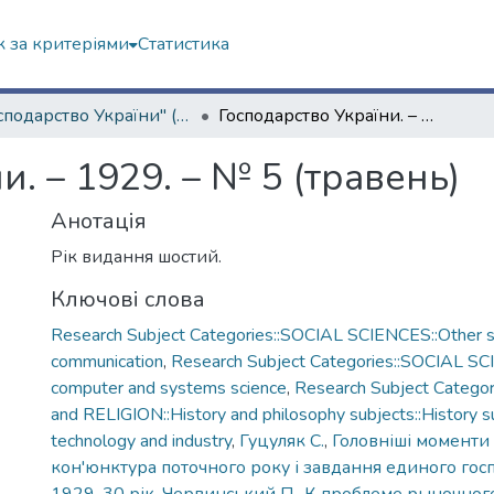
 за критеріями
Статистика
"Господарство України" (1929 р.)
Господарство України. – 1929. – № 5 (травень)
. – 1929. – № 5 (травень)
Анотація
Рік видання шостий.
Ключові слова
Research Subject Categories::SOCIAL SCIENCES::Other so
communication
,
Research Subject Categories::SOCIAL SCI
computer and systems science
,
Research Subject Categ
and RELIGION::History and philosophy subjects::History su
technology and industry
,
Гуцуляк С.
,
Головніші моменти
кон'юнктура поточного року і завдання единого гос