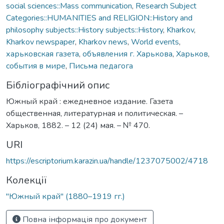
social sciences::Mass communication
,
Research Subject
Categories::HUMANITIES and RELIGION::History and
philosophy subjects::History subjects::History
,
Kharkov
,
Kharkov newspaper
,
Kharkov news
,
World events
,
харьковская газета
,
объявления г. Харькова
,
Харьков
,
события в мире
,
Письма педагога
Бібліографічний опис
Южный край : ежедневное издание. Газета
общественная, литературная и политическая. –
Харьков, 1882. – 12 (24) мая. – № 470.
URI
https://escriptorium.karazin.ua/handle/1237075002/4718
Колекції
"Южный край" (1880–1919 гг.)
Повна інформація про документ