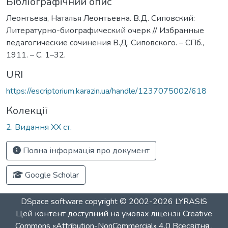
Бібліографічний опис
Леонтьева, Наталья Леонтьевна. В.Д. Сиповский:
Литературно-биографический очерк // Избранные
педагогические сочинения В.Д. Сиповского. – СПб.,
1911. – С. 1–32.
URI
https://escriptorium.karazin.ua/handle/1237075002/618
Колекції
2. Видання ХХ ст.
Повна інформація про документ
Google Scholar
DSpace software
copyright © 2002-2026
LYRASIS
Цей контент доступний на умовах ліцензії
Creative
Commons «Attribution-NonCommercial» 4.0 Всесвітня
.