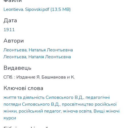
ажиться...
Файли
Leontieva. Sipovski.pdf
(13,5 MB)
Дата
1911
Автори
Леонтьева, Наталья Леонтьевна
Леонтьєва, Наталія Леонтьєвна
Видавець
СПб. : Издание Я. Башмакова и К.
Ключові слова
життя та діяльність Сиповського В.Д.
,
педагогічні
погляди Сиповського В.Д.
,
просвітництво російської
жінки
,
російський педагог
,
жіноча освіта
,
Вищі жіночі
курси