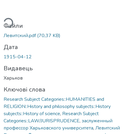
ься...
Файли
Левитский.pdf
(70,37 KB)
Дата
1915-04-12
Видавець
Харьков
Ключові слова
Research Subject Categories::HUMANITIES and
RELIGION::History and philosophy subjects::History
subjects::History of science
,
Research Subject
Categories::LAW/JURISPRUDENCE
,
заслуженный
профессор Харьковского университета
,
Левитский