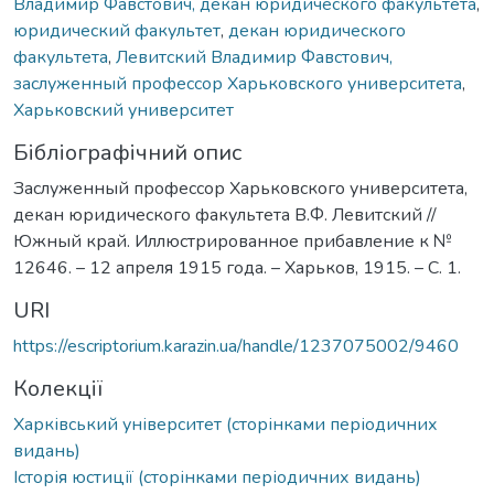
Владимир Фавстович, декан юридического факультета
,
юридический факультет
,
декан юридического
факультета
,
Левитский Владимир Фавстович,
заслуженный профессор Харьковского университета
,
Харьковский университет
Бібліографічний опис
Заслуженный профессор Харьковского университета,
декан юридического факультета В.Ф. Левитский //
Южный край. Иллюстрированное прибавление к №
12646. – 12 апреля 1915 года. – Харьков, 1915. – С. 1.
URI
https://escriptorium.karazin.ua/handle/1237075002/9460
Колекції
Харківський університет (сторінками періодичних
видань)
Історія юстиції (сторінками періодичних видань)