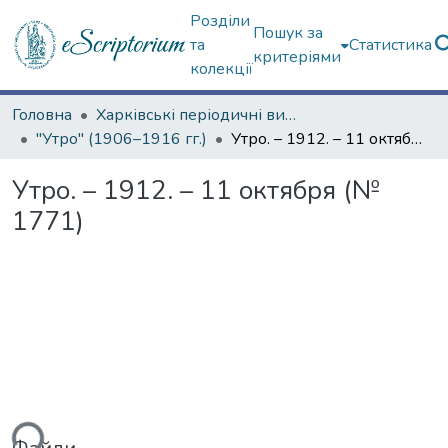
Розділи
Пошук за
та
Статистика
критеріями
колекції
Головна
Харківські періодичні видання
"Утро" (1906–1916 гг.)
Утро. – 1912. – 11 октября (№ 1771)
Утро. – 1912. – 11 октября (№
1771)
ься...