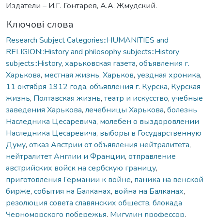
Издатели – И.Г. Гонтарев, А.А. Жмудский.
Ключові слова
Research Subject Categories::HUMANITIES and
RELIGION::History and philosophy subjects::History
subjects::History
,
харьковская газета
,
объявления г.
Харькова
,
местная жизнь
,
Харьков
,
уездная хроника
,
11 октября 1912 года
,
объявления г. Курска
,
Курская
жизнь
,
Полтавская жизнь
,
театр и искусство
,
учебные
заведения Харькова
,
лечебницы Харькова
,
болезнь
Наследника Цесаревича
,
молебен о выздоровлении
Наследника Цесаревича
,
выборы в Государственную
Думу
,
отказ Австрии от объявления нейтралитета
,
нейтралитет Англии и Франции
,
отправление
австрийских войск на сербскую границу
,
приготовления Германии к войне
,
паника на венской
бирже
,
события на Балканах
,
война на Балканах
,
резолюция совета славянских обществ
,
блокада
Черноморского побережья
,
Мигулин профессор
,