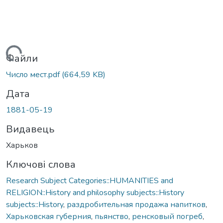
Вантажиться...
Файли
Число мест.pdf
(664,59 KB)
Дата
1881-05-19
Видавець
Харьков
Ключові слова
Research Subject Categories::HUMANITIES and
RELIGION::History and philosophy subjects::History
subjects::History
,
раздробительная продажа напитков
,
Харьковская губерния
,
пьянство
,
ренсковый погреб
,