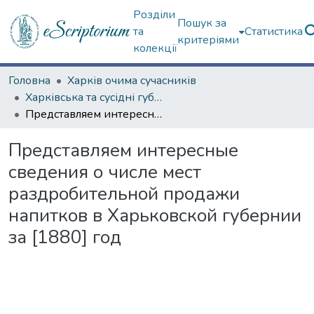
Розділи
Пошук за
та
Статистика
критеріями
колекції
Головна
Харків очима сучасників
Харківська та сусідні губернії
Представляем интересные сведения о числе мест раздробительной продажи напитков в Харьковской губернии за [1880] год
Представляем интересные
сведения о числе мест
раздробительной продажи
напитков в Харьковской губернии
за [1880] год