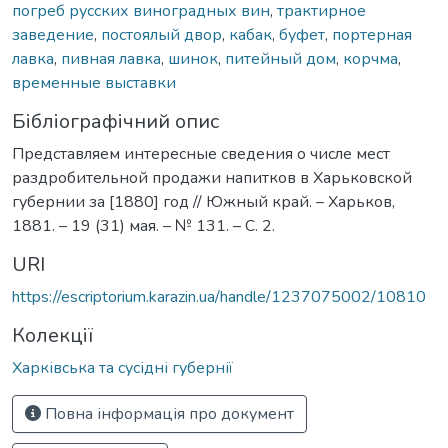
погреб русских виноградных вин
,
трактирное
заведение
,
постоялый двор
,
кабак
,
буфет
,
портерная
лавка
,
пивная лавка
,
шинок
,
питейный дом
,
корчма
,
временные выставки
Бібліографічний опис
Представляем интересные сведения о числе мест
раздробительной продажи напитков в Харьковской
губернии за [1880] год // Южный край. – Харьков,
1881. – 19 (31) мая. – № 131. – С. 2.
URI
https://escriptorium.karazin.ua/handle/1237075002/10810
Колекції
Харківська та сусідні губернії
Повна інформація про документ