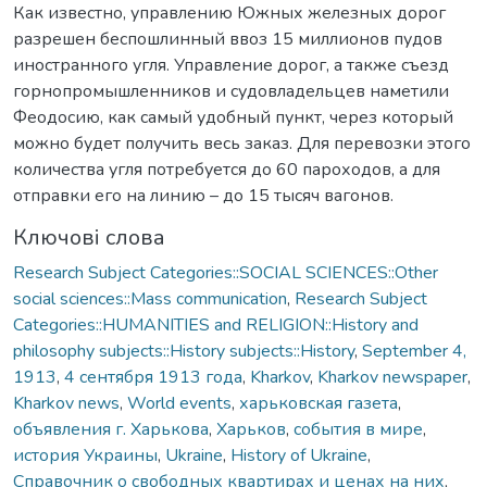
Как известно, управлению Южных железных дорог
разрешен беспошлинный ввоз 15 миллионов пудов
иностранного угля. Управление дорог, а также съезд
горнопромышленников и судовладельцев наметили
Феодосию, как самый удобный пункт, через который
можно будет получить весь заказ. Для перевозки этого
количества угля потребуется до 60 пароходов, а для
отправки его на линию – до 15 тысяч вагонов.
Ключові слова
Research Subject Categories::SOCIAL SCIENCES::Other
social sciences::Mass communication
,
Research Subject
Categories::HUMANITIES and RELIGION::History and
philosophy subjects::History subjects::History
,
September 4,
1913
,
4 сентября 1913 года
,
Kharkov
,
Kharkov newspaper
,
Kharkov news
,
World events
,
харьковская газета
,
объявления г. Харькова
,
Харьков
,
события в мире
,
история Украины
,
Ukraine
,
History of Ukraine
,
Справочник о свободных квартирах и ценах на них
,