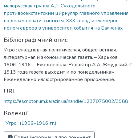
малорусская труппа А.Л. Суходольского
,
противосекстантский циркуляр главного управления
по делам печати
,
сионизм
,
ХХХ съезд инженеров
,
прием евреев в университет
,
события на Балканах
Бібліографічний опис
Утро : ежедневная политическая, общественная,
литературная и экономическая газета. – Харьков,
1906–1916. – Ежедневная. Редактор А.А. Жмудский. С
1913 года газета выходит и по понедельникам.
Еженедельно иллюстрированное приложение.
URI
https://escriptorium.karazin.ua/handle/1237075002/3988
Колекції
"Утро" (1906–1916 гг.)
Повна інформація про документ