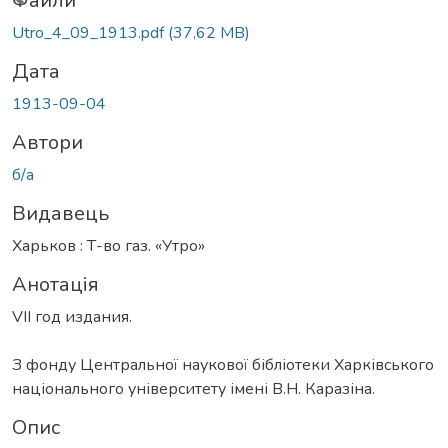
иться...
Файли
Utro_4_09_1913.pdf
(37,62 MB)
Дата
1913-09-04
Автори
б/а
Видавець
Харьков : Т-во газ. «Утро»
Анотація
VII год издания.
З фонду Центральної наукової бібліотеки Харківського
національного університету імені В.Н. Каразіна.
Опис