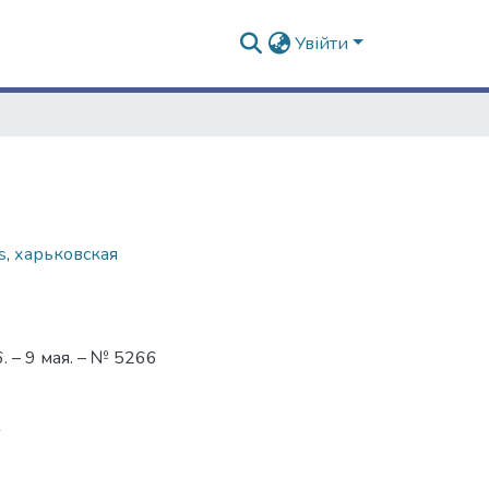
Увійти
s
,
харьковская
 – 9 мая. – № 5266
6