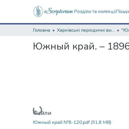
Розділи та колекції
Пошук
Головна
Харківські періодичні видання
Южный край. – 1896.
Вантажиться...
Файли
Южный край №8-120.pdf
(51,8 MB)