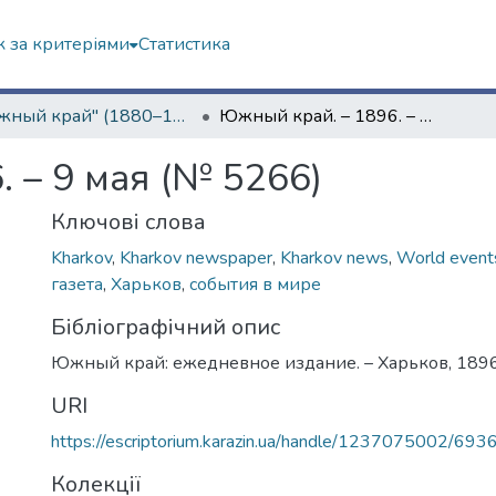
 за критеріями
Статистика
"Южный край" (1880–1919 гг.)
Южный край. – 1896. – 9 мая (№ 5266)
 – 9 мая (№ 5266)
Ключові слова
Kharkov
,
Kharkov newspaper
,
Kharkov news
,
World event
газета
,
Харьков
,
события в мире
Бібліографічний опис
Южный край: ежедневное издание. – Харьков, 1896.
URI
https://escriptorium.karazin.ua/handle/1237075002/693
Колекції