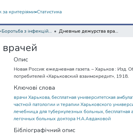
 за критеріями
Статистика
<B>Боротьба з інфекційними хворобами</B>
Дневные дежурства врачей
 врачей
Опис
Новая Россия: ежедневная газета. – Харьков : Изд. 
потребителей «Харьковский взаимокредит», 1918.
Ключові слова
врачи Харькова
,
бесплатная университетская амбула
частной патологии и терапии Харьковского универс
лечебница для туберкулезных больных
,
бесплатная 
легочных больных доктора Н.А.Авдаковой
Бібліографічний опис