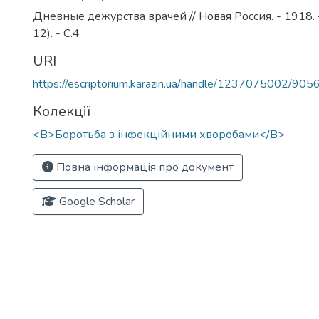
Дневные дежурства врачей // Новая Россия. - 1918.
12). - С.4
URI
https://escriptorium.karazin.ua/handle/1237075002/905
Колекції
<B>Боротьба з інфекційними хворобами</B>
Повна інформація про документ
Google Scholar