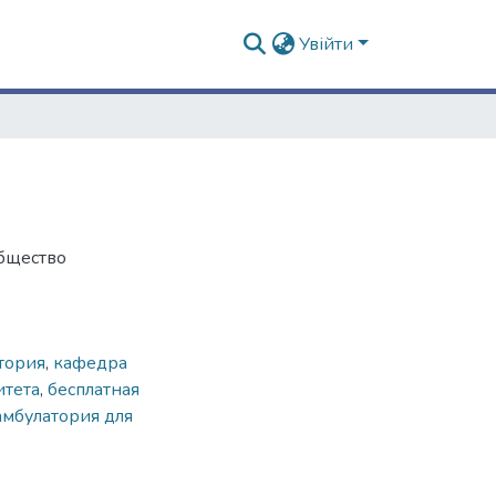
Увійти
Общество
тория
,
кафедра
итета
,
бесплатная
амбулатория для