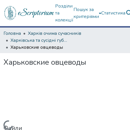
Розділи
Пошук за
та
Статистика
критеріями
колекції
Головна
Харків очима сучасників
Харківська та сусідні губернії
Харьковские овцеводы
Харьковские овцеводы
Вантажиться...
Файли