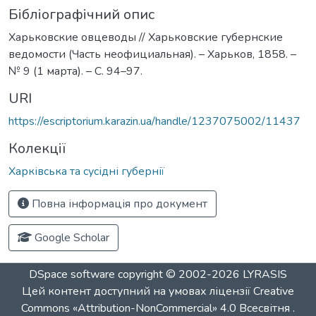
Бібліографічний опис
Харьковские овцеводы // Харьковские губернские
ведомости (Часть неофициальная). – Харьков, 1858. –
№ 9 (1 марта). – С. 94–97.
URI
https://escriptorium.karazin.ua/handle/1237075002/11437
Колекції
Харківська та сусідні губернії
Повна інформація про документ
Google Scholar
DSpace software
copyright © 2002-2026
LYRASIS
Цей контент доступний на умовах ліцензії
Creative
Commons «Attribution-NonCommercial» 4.0 Всесвітня
.