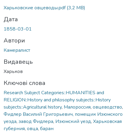
Харьковские овцеводы.pdf
(3,2 MB)
Дата
1858-03-01
Автори
Камералист
Видавець
Харьков
Ключові слова
Research Subject Categories::HUMANITIES and
RELIGION::History and philosophy subjects::History
subjects::Agricultural history
,
Малороссия
,
овцеводство
,
Фидлер Василий Григорьевич, помещик Изюмского
уезда
,
завод Фидлера
,
Изюмский уезд
,
Харьковская
губерния
,
овца
,
баран