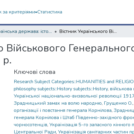
 за критеріями
Статистика
Українська держава: історичні документи
Вістник Українського Військового Генерального Комітету. – № 12–13. – 4 вересня 1917 р.
о Військового Генерального
 р.
Ключові слова
Research Subject Categories::HUMANITIES and RELIGION
philosophy subjects::History subjects::History
,
військова 
Української національно-визвольної революції 191
Зрадницький замах на волю народню
,
Грущенко О.
організації і повстання генерала Корнілова
,
Зрадниц
генерала Корнілова і Штаб Південно-західного фро
чорносотенців
,
Українізація 5-го запасного кінного 
Центральної Ради
,
Українізація санітарних частин п