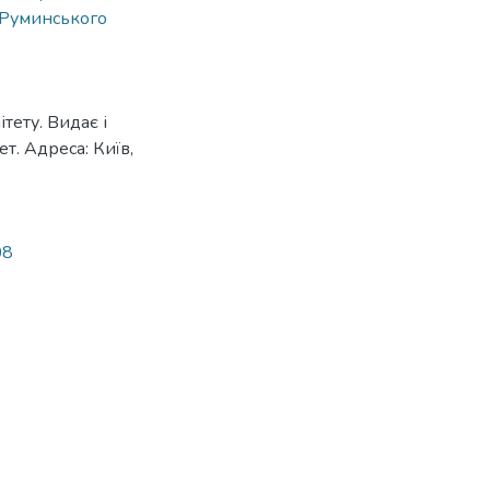
 Руминського
тету. Видає і
т. Адреса: Київ,
08