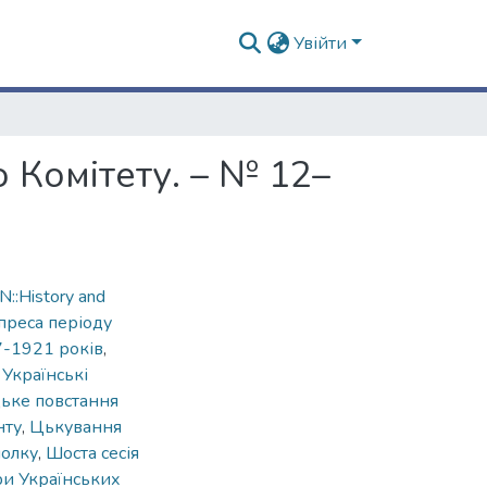
Увійти
 Комітету. – № 12–
::History and
преса періоду
7-1921 років
,
,
Українські
ьке повстання
нту
,
Цькування
полку
,
Шоста сесія
ри Українських