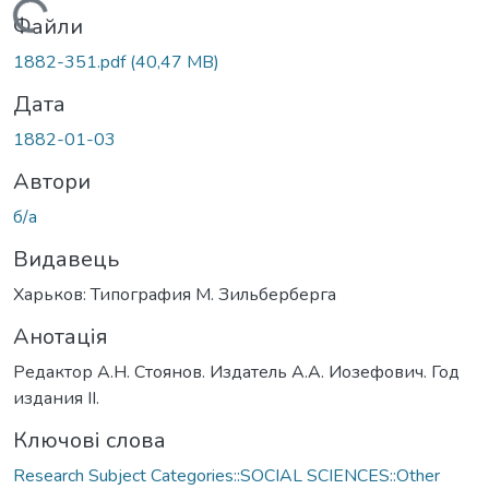
Вантажиться...
Файли
1882-351.pdf
(40,47 MB)
Дата
1882-01-03
Автори
б/а
Видавець
Харьков: Типография М. Зильберберга
Анотація
Редактор А.Н. Стоянов. Издатель А.А. Иозефович. Год
издания IІ.
Ключові слова
Research Subject Categories::SOCIAL SCIENCES::Other