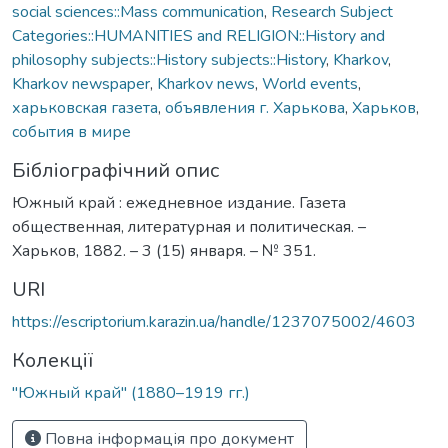
social sciences::Mass communication
,
Research Subject
Categories::HUMANITIES and RELIGION::History and
philosophy subjects::History subjects::History
,
Kharkov
,
Kharkov newspaper
,
Kharkov news
,
World events
,
харьковская газета
,
объявления г. Харькова
,
Харьков
,
события в мире
Бібліографічний опис
Южный край : ежедневное издание. Газета
общественная, литературная и политическая. –
Харьков, 1882. – 3 (15) января. – № 351.
URI
https://escriptorium.karazin.ua/handle/1237075002/4603
Колекції
"Южный край" (1880–1919 гг.)
Повна інформація про документ