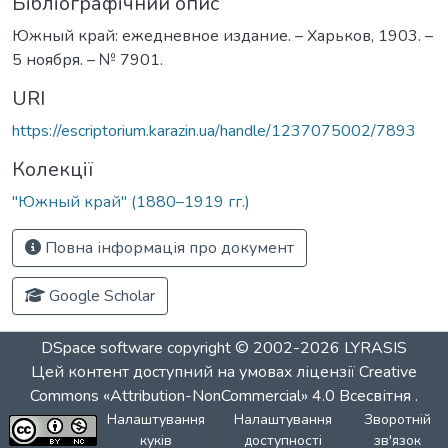
Бібліографічний опис
Южный край: ежедневное издание. – Харьков, 1903. –
5 ноября. – № 7901.
URI
https://escriptorium.karazin.ua/handle/1237075002/7893
Колекції
"Южный край" (1880–1919 гг.)
Повна інформація про документ
Google Scholar
DSpace software
copyright © 2002-2026
LYRASIS
Цей контент доступний на умовах ліцензії
Creative
Commons «Attribution-NonCommercial» 4.0 Всесвітня
.
Налаштування
Налаштування
Зворотній
куків
доступності
зв'язок