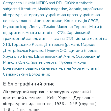
Categories::HUMANITIES and RELIGION::Aesthetic
subjects::Literature
,
Kharkiv magazine
,
Харків
,
українська
література
,
література
,
українська проза
,
українська
поезія
,
українські письменники
,
Конституція СРСР
,
Муратов Ігор
,
Левчук Тиміш
,
Масенко Терень
,
Мати (на
відкриття кімнати матері на ХТЗ)
,
Харківський
тракторний завод
,
дитячі ясла на ХТЗ
,
кімната матері на
ХТЗ
,
Гордієнко Кость
,
Діти землі (роман)
,
Марков
Дімітр
,
Бєлєв Кристю
,
Пушкін О.С.
,
Цигани (поема)
,
Хрустальо Вано
,
Шмигельський Антін
,
Островський
Микола Олексійович, смерть
,
Фуклев Нікола
,
Болгарська радянська література на Україні (стаття)
,
Свідзінський Володимир
Бібліографічний опис
Літературний журнал : літературно-художній і
критичний місячник . – Київ ; Харків : Державне
літературне видавництво , 1936 . – № 5 (грудень) . –
146 с. ; 1 вклад. арк.