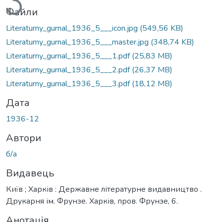
Файли
Literaturny_gurnal_1936_5___icon.jpg
(549,56 KB)
Literaturny_gurnal_1936_5___master.jpg
(348,74 KB)
Literaturny_gurnal_1936_5___1.pdf
(25,83 MB)
Literaturny_gurnal_1936_5___2.pdf
(26,37 MB)
Literaturny_gurnal_1936_5___3.pdf
(18,12 MB)
Дата
1936-12
Автори
б/а
Видавець
Київ ; Харків : Державне літературне видавництво .
Друкарня ім. Фрунзе. Харків, пров. Фрунзе, 6.
Анотація