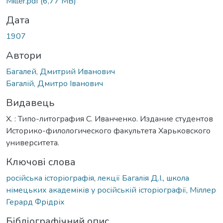
Miller.pdf
(6,77 MB)
Дата
1907
Автори
Багалей, Дмитрий Иванович
Багалій, Дмитро Іванович
Видавець
Х. : Типо-литография С. Иванченко. Издание студентов
Историко-филологического факультета Харьковского
университета.
Ключові слова
російська історіографія
,
лекції Багалія Д.І.
,
школа
німецьких академіків у російській історіографії
,
Міллер
Герард Фрідріх
Бібліографічний опис