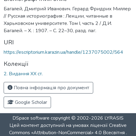
Багалей, Дмитрий Иванович. Герард Фридрих Миллер
// Русская историография : Лекции, читанные в
Харьковском университете. Том I, часть 2 / Д.И.
Багалей. – Х. : 1907. – С. 22–30, разд. паг.
URI
https://escriptorium.karazin.ua/handle/1237075002/564
Колекції
2. Видання ХХ ст.
Повна інформація про документ
Google Scholar
DSpace software
copyright © 2002-2026
LYRASIS
Цей контент доступний на умовах ліцензії
Creative
Commons «Attribution-NonCommercial» 4.0 Всесвітня
.