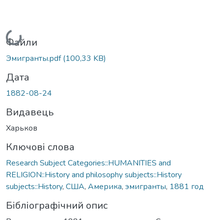
Вантажиться...
Файли
Эмигранты.pdf
(100,33 KB)
Дата
1882-08-24
Видавець
Харьков
Ключові слова
Research Subject Categories::HUMANITIES and
RELIGION::History and philosophy subjects::History
subjects::History
,
США
,
Америка
,
эмигранты
,
1881 год
Бібліографічний опис