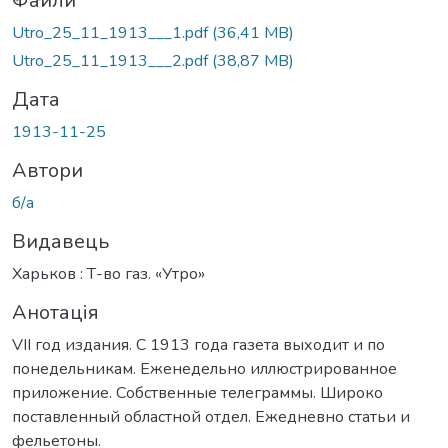
ться...
Файли
Utro_25_11_1913___1.pdf
(36,41 MB)
Utro_25_11_1913___2.pdf
(38,87 MB)
Дата
1913-11-25
Автори
б/а
Видавець
Харьков : Т-во газ. «Утро»
Анотація
VII год издания. С 1913 года газета выходит и по
понедельникам. Еженедельно иллюстрированное
приложение. Собственные телеграммы. Широко
поставленный областной отдел. Ежедневно статьи и
фельетоны.