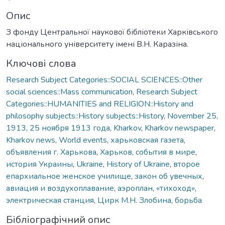
Опис
З фонду Центральної наукової бібліотеки Харківського
національного університету імені В.Н. Каразіна.
Ключові слова
Research Subject Categories::SOCIAL SCIENCES::Other
social sciences::Mass communication
,
Research Subject
Categories::HUMANITIES and RELIGION::History and
philosophy subjects::History subjects::History
,
November 25,
1913
,
25 ноября 1913 года
,
Kharkov
,
Kharkov newspaper
,
Kharkov news
,
World events
,
харьковская газета
,
объявления г. Харькова
,
Харьков
,
события в мире
,
история Украины
,
Ukraine
,
History of Ukraine
,
второе
епархиальное женское училище
,
закон об увечных
,
авиация и воздухоплавание
,
аэроплан
,
«тихоход»
,
электрическая станция
,
Цирк М.Н. Злобина
,
борьба
Бібліографічний опис