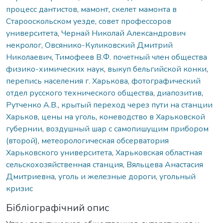
процесс дантистов
,
мамонт
,
скелет мамонта в
Старооскольском уезде
,
совет профессоров
университета
,
Чернай Николай Александрович
некролог
,
Овсянико-Куликовский Дмитрий
Николаевич
,
Тимофеев В.Ф. почетный член общества
физико-химических наук
,
выкуп бельгийской конки
,
перепись населения г. Харькова
,
фотографический
отдел русского технического общества
,
диапозитив
,
Рутченко А.В.
,
крытый переход через пути на станции
Харьков
,
цены на уголь
,
коневодство в Харьковской
губернии
,
воздушный шар с самопишущим прибором
(второй)
,
метеорологическая обсерватория
Харьковского университета
,
Харьковская областная
сельскохозяйственная станция
,
Вяльцева Анастасия
Дмитриевна
,
уголь и железные дороги
,
угольный
кризис
Бібліографічний опис