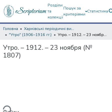
Розділи
Пошук за
та
Статистика
критеріями
колекції
Головна
Харківські періодичні видання
"Утро" (1906–1916 гг.)
Утро. – 1912. – 23 ноября (№ 1807)
Утро. – 1912. – 23 ноября (№
1807)
ься...