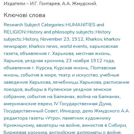
Издатели – И.Г. Гонтарев, А.А. Жмудский.
Ключові слова
Research Subject Categories::HUMANITIES and
RELIGION::History and philosophy subjects::History
subjects::History
,
November 23, 1912
,
Kharkov
,
kharkov
newspaper
,
kharkov news
,
world events
,
харьковская
газета
,
объявления г. Харькова
,
местная жизнь
,
Харьков
,
уездная хроника
,
23 ноября 1912 года
,
объявления г. Курска
,
Курская жизнь
,
Полтавская
жизнь
,
события в мире
,
театр и искусство
,
учебные
заведения Харькова
,
лечебницы Харькова
,
расписание
поездов
,
выборы в Купянское уездное земское
собрание
,
события на Балканах
,
война на Балканах
,
американские евреи
,
IV Государственная Дума
,
Государственный Совет
,
Илиодор
,
дело Жмудского А.А.
редактора газеты «Утро»
,
памятник художнику
Крижицкому
,
авиаторы на войне
,
амнистия в Сибири
,
биржевая хроника
,
английские дипломаты о войне
,