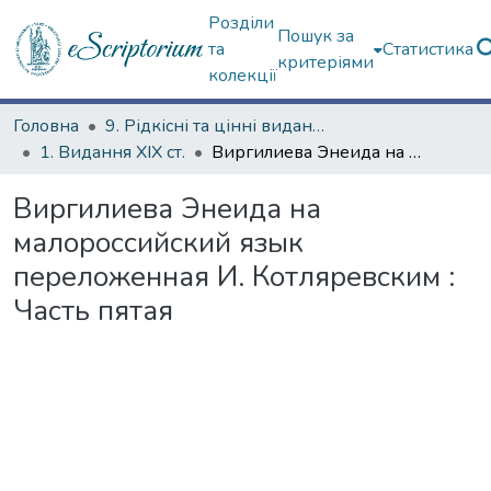
Розділи
Пошук за
та
Статистика
критеріями
колекції
Головна
9. Рідкісні та цінні видання
1. Видання ХІХ ст.
Виргилиева Энеида на малороссийский язык переложенная И. Котляревским : Часть пятая
Виргилиева Энеида на
малороссийский язык
переложенная И. Котляревским :
Часть пятая