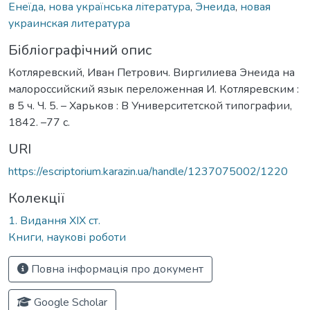
Енеїда
,
нова українська література
,
Энеида
,
новая
украинская литература
Бібліографічний опис
Котляревский, Иван Петрович. Виргилиева Энеида на
малороссийский язык переложенная И. Котляревским :
в 5 ч. Ч. 5. – Харьков : В Университетской типографии,
1842. –77 с.
URI
https://escriptorium.karazin.ua/handle/1237075002/1220
Колекції
1. Видання ХІХ ст.
Книги, наукові роботи
Повна інформація про документ
Google Scholar