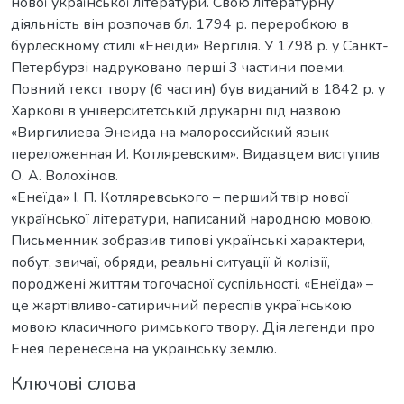
нової української літератури. Свою літературну
діяльність він розпочав бл. 1794 р. переробкою в
бурлескному стилі «Енеїди» Вергілія. У 1798 р. у Санкт-
Петербурзі надруковано перші 3 частини поеми.
Повний текст твору (6 частин) був виданий в 1842 р. у
Харкові в університетській друкарні під назвою
«Виргилиева Энеида на малороссийский язык
переложенная И. Котляревским». Видавцем виступив
О. А. Волохінов.
«Енеїда» І. П. Котляревського – перший твір нової
української літератури, написаний народною мовою.
Письменник зобразив типові українські характери,
побут, звичаї, обряди, реальні ситуації й колізії,
породжені життям тогочасної суспільності. «Енеїда» –
це жартівливо-сатиричний переспів українською
мовою класичного римського твору. Дія легенди про
Енея перенесена на українську землю.
Ключові слова